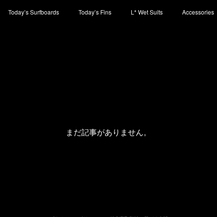
Today’s Surfboards
Today’s Fins
L* Wet Suits
Accessories
まだ記事がありません。