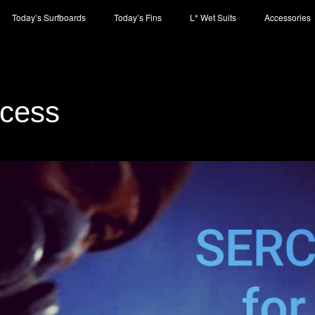
Today’s Surfboards
Today’s Fins
L* Wet Suits
Accessories
ccess