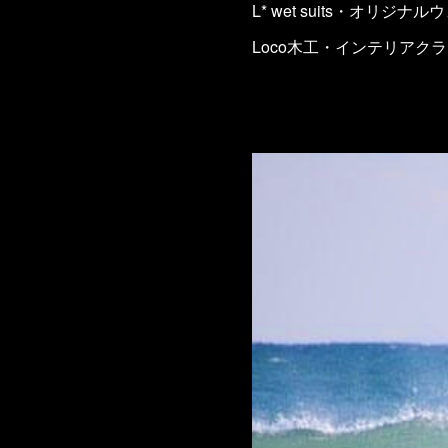
L* wet suits・オリジ
Loco木工・インテリアク