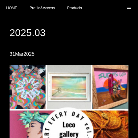
HOME
Profile&Access
Products
Today’s Surfboards
Today’s Fins
L* Wet Suits
2025
.
03
Accessories
Shopping
staff blog
instagram
31
Mar
2025