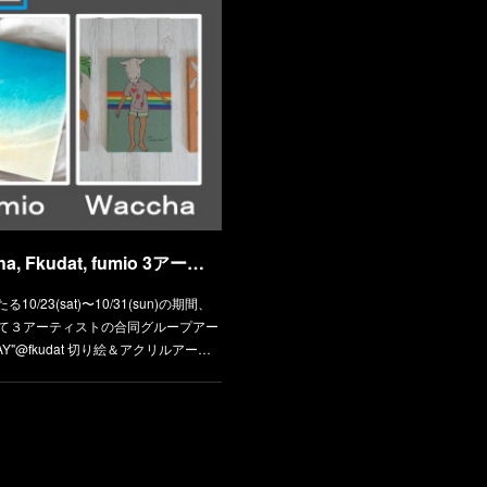
"ART EVERY DAY" Waccha, Fkudat, fumio 3アーティスト合同個展イベント
23(sat)〜10/31(sun)の期間、
ペースにて３アーティストの合同グループアー
AY"@fkudat 切り絵＆アクリルアー…