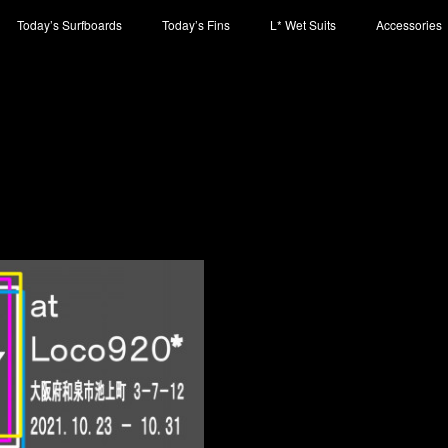
Today’s Surfboards
Today’s Fins
L* Wet Suits
Accessories