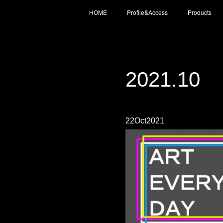
HOME
Profile&Access
Products
2021
.
10
22
Oct
2021