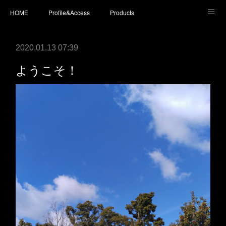
HOME
Profile&Access
Products
Today’s Surfboards
Today’s Fins
L* Wet Suits
2020.01.13 07:39
Accessories
Shopping
staff blog
instagram
ようこそ！