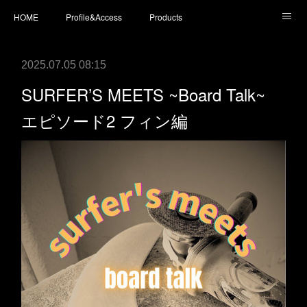
HOME
Profile&Access
Products
Today’s Surfboards
Today’s Fins
L* Wet Suits
2025.07.05 08:15
Accessories
Shopping
staff blog
instagram
SURFER’S MEETS ~Board Talk~
エピソード2 フィン編