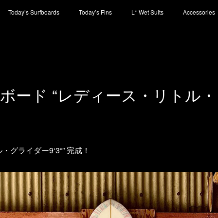
Today’s Surfboards
Today’s Fins
L* Wet Suits
Accessories
ボード “レディース・リトル
・グライダー9‘3“” 完成！