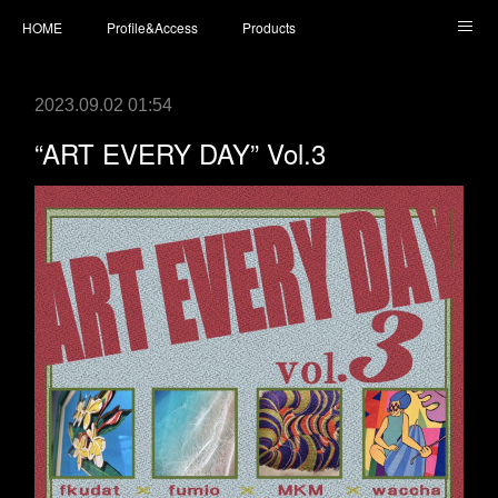
HOME
Profile&Access
Products
Today’s Surfboards
Today’s Fins
L* Wet Suits
2023.09.02 01:54
Accessories
Shopping
staff blog
instagram
“ART EVERY DAY” Vol.3