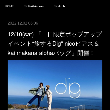
HOME
Profile&Access
Products
Today’s Surfboards
Today’s Fins
L* Wet Suits
2022.12.02 06:06
Accessories
Shopping
staff blog
instagram
12/10(sat) 「一日限定ポップアップ
イベント“旅するDig” nicoピアス＆
kai makana alohaバッグ」開催！