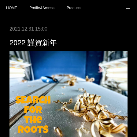
HOME
Profile&Access
Products
Today’s Surfboards
Today’s Fins
L* Wet Suits
2021.12.31 15:00
Accessories
Shopping
staff blog
instagram
2022 謹賀新年