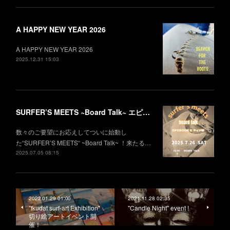
A HAPPY NEW YEAR 2026
A HAPPY NEW YEAR 2026
2025.12.31 15:03
SURFER’S MEETS ~Board Talk~ エピソード2 フィン編
数々のご要望にお応えしてついに始動し
た“SURFER’S MEETS“ ~Board Talk~ ！来たる…
2025.07.05 08:15
2022.01.29 01:00
2021.11.28 02:35
"fkudat surf-art Exhibition"
"Candle Night" event !
切り絵アートイベント開
催！