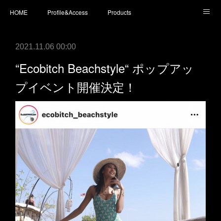
HOME
Profile&Access
Products
Today’s Surfboards
Today’s Fins
L* Wet Suits
2021.11.06 00:00
Accessories
Shopping
staff blog
instagram
“Ecobitch Beachstyle“ ポップアッ
プイベント開催決定！