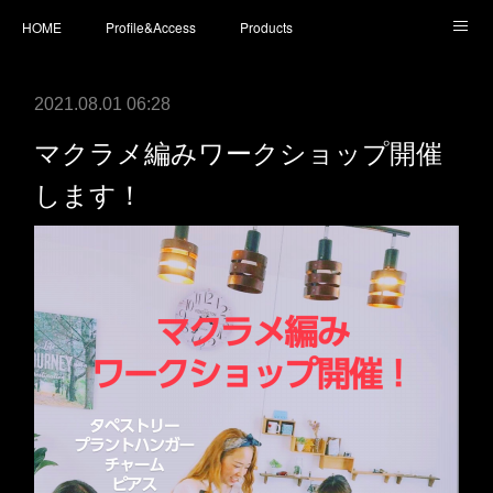
HOME
Profile&Access
Products
Today’s Surfboards
Today’s Fins
L* Wet Suits
2021.08.01 06:28
Accessories
Shopping
staff blog
instagram
マクラメ編みワークショップ開催
します！